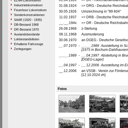
01.04.1920
=> DR - Reichseisenbahnen 
ELNA-Lokomotiven
Industrielokomotiven
31.08.1924
=> DRG - Deutsche Reichsbah
Feuerlose Lokomotiven
30.05.1926
Umzeichnung in "99 604"
Sonderkonstruktionen
11.02.1937
=> DRB - Deutsche Reichsbah
SAAR (1920 - 1935)
__.__.194x
=> DR - Deutsche Reichsbahn
DB-Bestand 1968
26.08.1968
z-Stellung
DR-Bestand 1970
06.11.1968
Ausmusterung
Auslandsbestände
Lokbestandslisten
30.06.1970
an DGEG - Deutsche Gesellsch
Erhaltene Fahrzeuge
__.07.1970
-
__.__.1989
Ausstellung in S
Zerlegungen
[1975 in Bochum-Dahlhausen
__.__.1989
-
__.04.1997
Abstellung in Br
[DGEG-Lager]
__.04.1997
-
__.12.2006
Ausstellung im
__.12.2006
an VSSB - Verein zur Förderu
[12.10.2024 vh]
Fotos