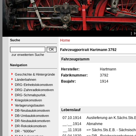
Suche
Home
Fahrzeugportrait Hartmann 3792
zur erweiterten Suche
Fahrzeugstamm
Navigation
Hersteller:
Hartmann
Geschichte & Hintergründe
Fabriknummer:
3792
Länderbahnen
Baujahr:
1914
DRG-Einheitslokomotiven
DRG-Zahnradlokomotiven
DRG-Schmalspurlok.
Kriegslokomotiven
Verlagerungsbauten
Lebenslauf
DB-Neubaulokomotiven
DB-Umbaulokomotiven
07.10.1914
Auslieferung an K.Sächs.Sts.
DR-Neubaulokomotiven
__.__.1914
Abnahme
DR-Rekolokomotiven
__.11.1918
=> Sächs.Sts.E.B. - Sächsisc
DR - "6000er"