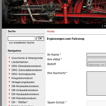
Suche
Home
Ergänzungen zum Fahrzeug
zur erweiterten Suche
Navigation
Ihr Name *
Geschichte & Hintergründe
Ihre eMail *
Länderbahnen
Betreff
DRG-Einheitslokomotiven
DRG-Zahnradlokomotiven
Ihre Nachricht *
DRG-Schmalspurlok.
Kriegslokomotiven
Verlagerungsbauten
DB-Neubaulokomotiven
DB-Umbaulokomotiven
DR-Neubaulokomotiven
DR-Rekolokomotiven
DR - "6000er"
Spam-Schutz *