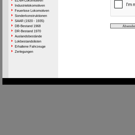
ELNA-Lokomotiven
Industrielokomotiven
Feuerlose Lokomotiven
Sonderkonstruktionen
SAAR (1920 - 1935)
DB-Bestand 1968
DR-Bestand 1970
Auslandsbestände
Lokbestandslisten
Erhaltene Fahrzeuge
Zerlegungen