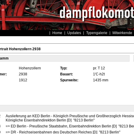
Home
Updates
Typengalerie
Mitwirkende
trait Hohenzollern 2938
tamm
Hohenzollern
Typ:
pr. T 12
mer:
2938
Bauart:
1'C-h2t
1912
Spurweite:
1435 mm
2
Auslieferung an KED Berlin - Königlich Preußische und Großherzoglich Hessis
Königliche Eisenbahndirektion Berlin [D] "8213 Berlin"
8
=> ED Berlin - Preußische Staatsbahn, Eisenbahndirektion Berlin [D] "8213 Ber
0
=> DR - Reichseisenbahnen des Deutschen Reiches [D] "8213 Berlin"