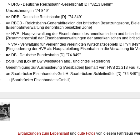
4
=> DRG - Deutsche Reichsbahn-Gesellschaft [D] "8213 Berlin"
6
Umzeichnung in "74 849"
7
=> DRB - Deutsche Reichsbahn [D] "74 849"
5
=> RBGD - Reichsbahn-Generaldirektion der britischen Besatzungszone, Bielef
[Eisenbahnverwaltung der britisch besetzten Zone]
6
=> HVE - Hauptverwaltung der Eisenbahnen des amerikanischen und britische
[Zusammenschluß der Eisenbahnverwaltungen der amerikanischen und britis
8
=> VfV - Verwaltung für Verkehr des vereinigten Wirtschaftsgebiets [D] "74 849
[Eingliederung der HVE als Hauptabteilung Eisenbahn in die Verwaltung für Ve
9
=> DB - Deutsche Bundesbahn [D] "74 849"
5
z-Stellung [Lok im Bw Wiesbaden abg., undichtes Reglerrohr]
5
Genehmigung zur Ausmusterung [Wiesbaden] [gemäß Verf. HVB 21.213 Fau 75
5
an Saarbrücker Eisenhandels GmbH, Saarbrücken-Schleifmühle [D] "74 849" [
x
++ [Saarbrücker Eisenhandels GmbH]
Ergänzungen zum Lebenslauf
und
gute Fotos
von diesem Fahrzeug wer