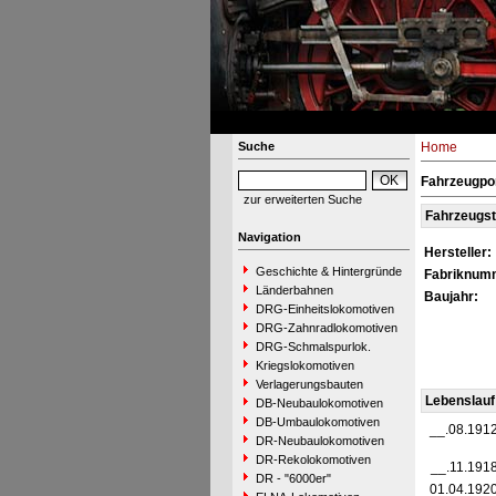
Suche
Home
Fahrzeugpor
zur erweiterten Suche
Fahrzeugs
Navigation
Hersteller:
Geschichte & Hintergründe
Fabriknum
Länderbahnen
Baujahr:
DRG-Einheitslokomotiven
DRG-Zahnradlokomotiven
DRG-Schmalspurlok.
Kriegslokomotiven
Verlagerungsbauten
Lebenslauf
DB-Neubaulokomotiven
DB-Umbaulokomotiven
__.08.191
DR-Neubaulokomotiven
DR-Rekolokomotiven
__.11.191
DR - "6000er"
01.04.192