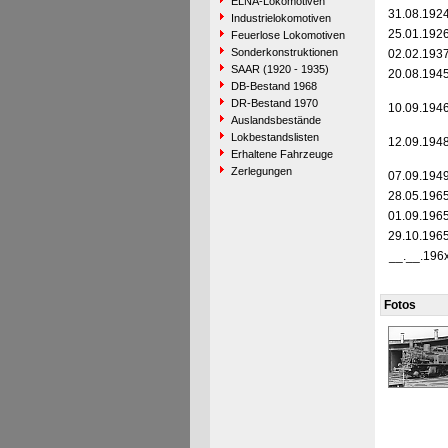
ELNA-Lokomotiven
31.08.192
Industrielokomotiven
25.01.192
Feuerlose Lokomotiven
Sonderkonstruktionen
02.02.193
SAAR (1920 - 1935)
20.08.194
DB-Bestand 1968
DR-Bestand 1970
10.09.194
Auslandsbestände
Lokbestandslisten
12.09.194
Erhaltene Fahrzeuge
Zerlegungen
07.09.194
28.05.196
01.09.196
29.10.196
__.__.196
Fotos