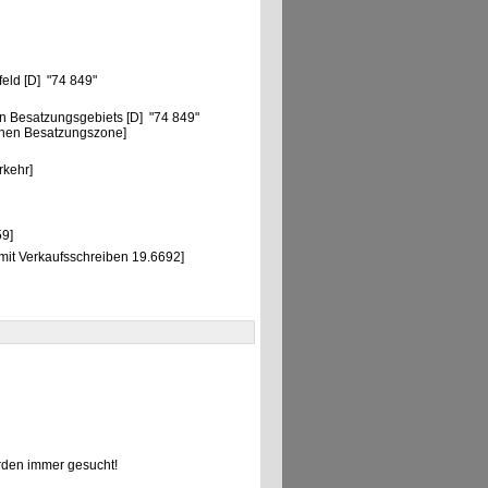
eld [D] "74 849"
n Besatzungsgebiets [D] "74 849"
chen Besatzungszone]
"
rkehr]
9]
mit Verkaufsschreiben 19.6692]
den immer gesucht!