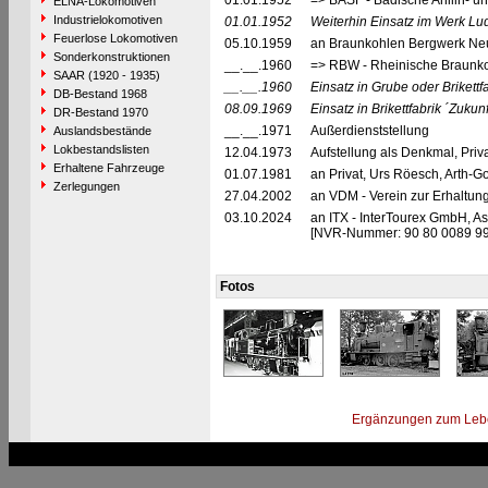
01.01.1952
=> BASF - Badische Anilin- u
ELNA-Lokomotiven
Industrielokomotiven
01.01.1952
Weiterhin Einsatz im Werk L
Feuerlose Lokomotiven
05.10.1959
an Braunkohlen Bergwerk Neu
Sonderkonstruktionen
__.__.1960
=> RBW - Rheinische Braunko
SAAR (1920 - 1935)
__.__.1960
Einsatz in Grube oder Brikettf
DB-Bestand 1968
08.09.1969
Einsatz in Brikettfabrik ´Zukun
DR-Bestand 1970
__.__.1971
Außerdienststellung
Auslandsbestände
Lokbestandslisten
12.04.1973
Aufstellung als Denkmal, Priv
Erhaltene Fahrzeuge
01.07.1981
an Privat, Urs Röesch, Arth-
Zerlegungen
27.04.2002
an VDM - Verein zur Erhaltu
03.10.2024
an ITX - InterTourex GmbH, A
[NVR-Nummer: 90 80 0089 99
Fotos
Ergänzungen zum Leb