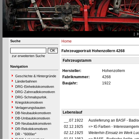
Suche
Home
Fahrzeugportrait Hohenzollern 4268
zur erweiterten Suche
Fahrzeugstamm
Navigation
Hersteller:
Hohenzollern
Geschichte & Hintergründe
Fabriknummer:
4268
Länderbahnen
Baujahr:
1922
DRG-Einheitslokomotiven
DRG-Zahnradlokomotiven
DRG-Schmalspurlok.
Kriegslokomotiven
Verlagerungsbauten
Lebenslauf
DB-Neubaulokomotiven
DB-Umbaulokomotiven
__.07.1922
Auslieferung an BASF - Badis
DR-Neubaulokomotiven
02.12.1925
=> IG Farben - Interessengeme
DR-Rekolokomotiven
02.12.1925
Weiterhin Einsatz im Werk L
DR - "6000er"