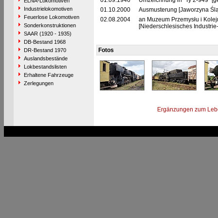
01.09.1946
Umzeichnung in "Ty 2-949" [g
ELNA-Lokomotiven
Industrielokomotiven
01.10.2000
Ausmusterung [Jaworzyna Ślą
Feuerlose Lokomotiven
02.08.2004
an Muzeum Przemysłu i Kolejn
Sonderkonstruktionen
[Niederschlesisches Industri
SAAR (1920 - 1935)
DB-Bestand 1968
Fotos
DR-Bestand 1970
Auslandsbestände
Lokbestandslisten
Erhaltene Fahrzeuge
Zerlegungen
Ergänzungen zum Leb