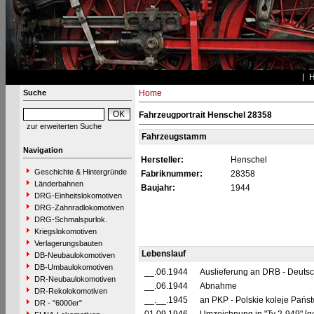
Suche
Home
Fahrzeugportrait Henschel 28358
zur erweiterten Suche
Fahrzeugstamm
Navigation
Hersteller:
Henschel
Geschichte & Hintergründe
Fabriknummer:
28358
Länderbahnen
Baujahr:
1944
DRG-Einheitslokomotiven
DRG-Zahnradlokomotiven
DRG-Schmalspurlok.
Kriegslokomotiven
Verlagerungsbauten
Lebenslauf
DB-Neubaulokomotiven
DB-Umbaulokomotiven
__.06.1944
Auslieferung an DRB - Deuts
DR-Neubaulokomotiven
__.06.1944
Abnahme
DR-Rekolokomotiven
__.__.1945
an PKP - Polskie koleje Pańs
DR - "6000er"