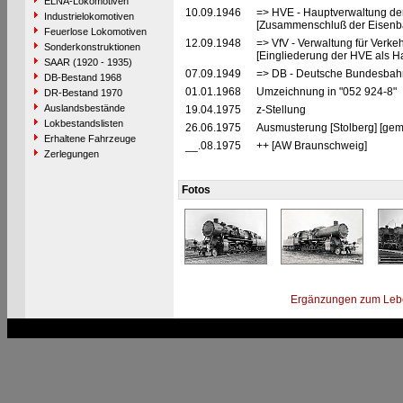
ELNA-Lokomotiven
10.09.1946
=> HVE - Hauptverwaltung de
Industrielokomotiven
[Zusammenschluß der Eisenba
Feuerlose Lokomotiven
12.09.1948
=> VfV - Verwaltung für Verke
Sonderkonstruktionen
[Eingliederung der HVE als Ha
SAAR (1920 - 1935)
07.09.1949
=> DB - Deutsche Bundesbah
DB-Bestand 1968
01.01.1968
Umzeichnung in "052 924-8"
DR-Bestand 1970
Auslandsbestände
19.04.1975
z-Stellung
Lokbestandslisten
26.06.1975
Ausmusterung [Stolberg] [gem
Erhaltene Fahrzeuge
__.08.1975
++ [AW Braunschweig]
Zerlegungen
Fotos
Ergänzungen zum Leb