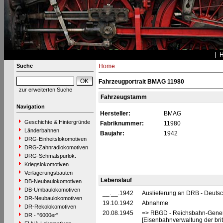
Suche
Home
Fahrzeugportrait BMAG 11980
zur erweiterten Suche
Fahrzeugstamm
Navigation
Hersteller:
BMAG
Geschichte & Hintergründe
Fabriknummer:
11980
Länderbahnen
Baujahr:
1942
DRG-Einheitslokomotiven
DRG-Zahnradlokomotiven
DRG-Schmalspurlok.
Kriegslokomotiven
Verlagerungsbauten
Lebenslauf
DB-Neubaulokomotiven
DB-Umbaulokomotiven
__.__.1942
Auslieferung an DRB - Deuts
DR-Neubaulokomotiven
19.10.1942
Abnahme
DR-Rekolokomotiven
20.08.1945
=> RBGD - Reichsbahn-General
DR - "6000er"
[Eisenbahnverwaltung der brit