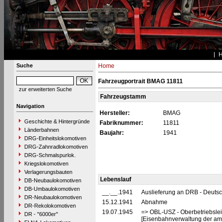
Suche
Home
Fahrzeugportrait BMAG 11811
zur erweiterten Suche
Fahrzeugstamm
Navigation
Hersteller:
BMAG
Geschichte & Hintergründe
Fabriknummer:
11811
Länderbahnen
Baujahr:
1941
DRG-Einheitslokomotiven
DRG-Zahnradlokomotiven
DRG-Schmalspurlok.
Kriegslokomotiven
Verlagerungsbauten
Lebenslauf
DB-Neubaulokomotiven
DB-Umbaulokomotiven
__.__.1941
Auslieferung an DRB - Deuts
DR-Neubaulokomotiven
15.12.1941
Abnahme
DR-Rekolokomotiven
19.07.1945
=> OBL-USZ - Oberbetriebslei
DR - "6000er"
[Eisenbahnverwaltung der ame