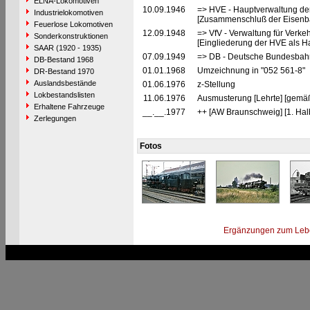
ELNA-Lokomotiven
10.09.1946
=> HVE - Hauptverwaltung de
Industrielokomotiven
[Zusammenschluß der Eisenba
Feuerlose Lokomotiven
12.09.1948
=> VfV - Verwaltung für Verke
Sonderkonstruktionen
[Eingliederung der HVE als Ha
SAAR (1920 - 1935)
07.09.1949
=> DB - Deutsche Bundesbah
DB-Bestand 1968
01.01.1968
Umzeichnung in "052 561-8"
DR-Bestand 1970
Auslandsbestände
01.06.1976
z-Stellung
Lokbestandslisten
11.06.1976
Ausmusterung [Lehrte] [gemäß
Erhaltene Fahrzeuge
__.__.1977
++ [AW Braunschweig] [1. Halb
Zerlegungen
Fotos
Ergänzungen zum Leb