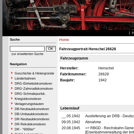
Suche
Home
Fahrzeugportrait Henschel 26628
zur erweiterten Suche
Fahrzeugstamm
Navigation
Hersteller:
Henschel
Geschichte & Hintergründe
Fabriknummer:
26628
Länderbahnen
Baujahr:
1942
DRG-Einheitslokomotiven
DRG-Zahnradlokomotiven
DRG-Schmalspurlok.
Kriegslokomotiven
Verlagerungsbauten
Lebenslauf
DB-Neubaulokomotiven
DB-Umbaulokomotiven
__.05.1942
Auslieferung an DRB - Deuts
DR-Neubaulokomotiven
09.05.1942
Abnahme
DR-Rekolokomotiven
20.08.1945
=> RBGD - Reichsbahn-General
DR - "6000er"
[Eisenbahnverwaltung der brit