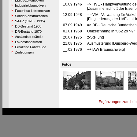
ELNA-Lokomotiven
10.09.1946
=> HVE - Hauptverwaltung de
Industrielokomotiven
[Zusammenschluß der Eisenba
Feuerlose Lokomotiven
12.09.1948
=> VfV - Verwaltung für Verke
Sonderkonstruktionen
[Eingliederung der HVE als Ha
SAAR (1920 - 1935)
07.09.1949
=> DB - Deutsche Bundesbah
DB-Bestand 1968
01.01.1968
Umzeichnung in "052 297-9"
DR-Bestand 1970
Auslandsbestände
20.07.1975
z-Stellung
Lokbestandslisten
21.08.1975
Ausmusterung [Duisburg-Weda
Erhaltene Fahrzeuge
__.02.1976
++ [AW Braunschweig]
Zerlegungen
Fotos
Ergänzungen zum Leb