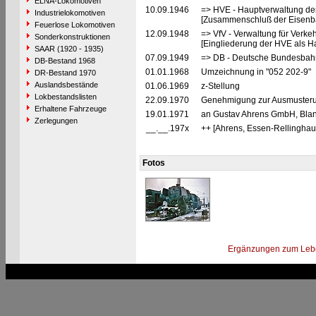
ELNA-Lokomotiven
10.09.1946
=> HVE - Hauptverwaltung de
Industrielokomotiven
[Zusammenschluß der Eisenba
Feuerlose Lokomotiven
12.09.1948
=> VfV - Verwaltung für Verke
Sonderkonstruktionen
[Eingliederung der HVE als Ha
SAAR (1920 - 1935)
07.09.1949
=> DB - Deutsche Bundesbah
DB-Bestand 1968
01.01.1968
Umzeichnung in "052 202-9"
DR-Bestand 1970
Auslandsbestände
01.06.1969
z-Stellung
Lokbestandslisten
22.09.1970
Genehmigung zur Ausmusterun
Erhaltene Fahrzeuge
19.01.1971
an Gustav Ahrens GmbH, Blank
Zerlegungen
__.__.197x
++ [Ahrens, Essen-Rellinghau
Fotos
Ergänzungen zum Leb