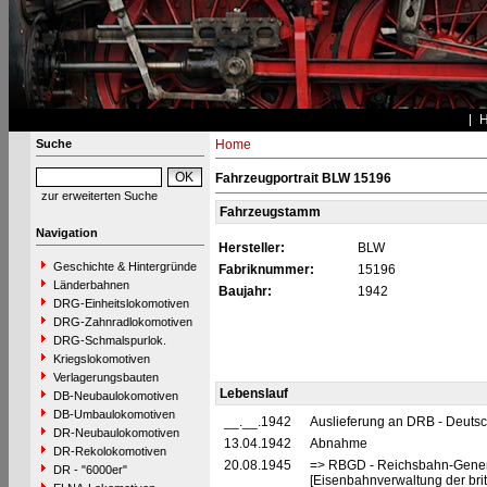
Suche
Home
Fahrzeugportrait BLW 15196
zur erweiterten Suche
Fahrzeugstamm
Navigation
Hersteller:
BLW
Geschichte & Hintergründe
Fabriknummer:
15196
Länderbahnen
Baujahr:
1942
DRG-Einheitslokomotiven
DRG-Zahnradlokomotiven
DRG-Schmalspurlok.
Kriegslokomotiven
Verlagerungsbauten
Lebenslauf
DB-Neubaulokomotiven
DB-Umbaulokomotiven
__.__.1942
Auslieferung an DRB - Deuts
DR-Neubaulokomotiven
13.04.1942
Abnahme
DR-Rekolokomotiven
20.08.1945
=> RBGD - Reichsbahn-General
DR - "6000er"
[Eisenbahnverwaltung der brit