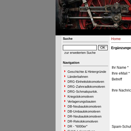
Suche
Home
Ergänzunge
zur erweiterten Suche
Navigation
Ihr Name *
Geschichte & Hintergründe
Ihre eMail *
Länderbahnen
Betreff
DRG-Einheitslokomotiven
DRG-Zahnradlokomotiven
Ihre Nachric
DRG-Schmalspurlok.
Kriegslokomotiven
Verlagerungsbauten
DB-Neubaulokomotiven
DB-Umbaulokomotiven
DR-Neubaulokomotiven
DR-Rekolokomotiven
DR - "6000er"
Spam-Schut