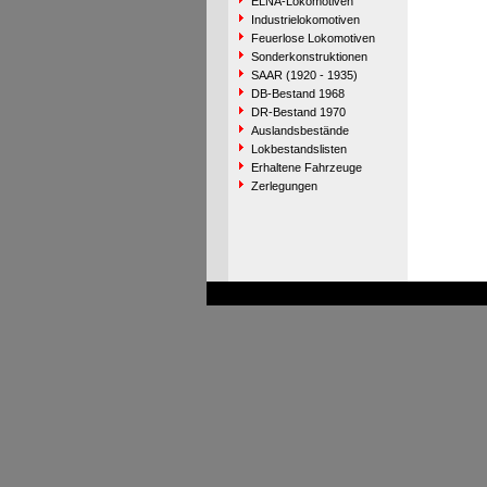
ELNA-Lokomotiven
Industrielokomotiven
Feuerlose Lokomotiven
Sonderkonstruktionen
SAAR (1920 - 1935)
DB-Bestand 1968
DR-Bestand 1970
Auslandsbestände
Lokbestandslisten
Erhaltene Fahrzeuge
Zerlegungen