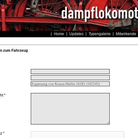
Home
Updates
Typengalerie
Mitwirkende
n zum Fahrzeug
ht *
z *