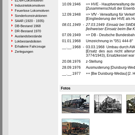
ELNA-Lokomotiven
10.09.1946
=> HVE - Hauptverwaltung de
Industrielokomotiven
[Zusammenschluß der Eisenba
Feuerlose Lokomotiven
12.09.1948
=> VfV - Verwaltung für Verke
Sonderkonstruktionen
[Eingliederung der HVE als Ha
SAAR (1920 - 1935)
08.01.1949
-
27.03.1949
Einsatz bei SWDE
DB-Bestand 1968
[leihweiser Einsatz beim Bw K
DR-Bestand 1970
07.09.1949
=> DB - Deutsche Bundesbah
Auslandsbestände
01.01.1968
Umzeichnung in "051 444-8"
Lokbestandslisten
Erhaltene Fahrzeuge
__.__.1968
-
03.03.1968 Umbau durch AW
[Ersatz des aus nicht alter
Zerlegungen
3774/1943), Ersatzkessel war 
20.08.1976
z-Stellung
28.09.1976
Ausmusterung [Duisburg-Weda
__.__.1977
++ [Bw Duisburg-Wedau] [2. H
Fotos