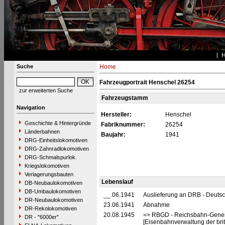
Suche
Home
Fahrzeugportrait Henschel 26254
zur erweiterten Suche
Fahrzeugstamm
Navigation
Hersteller:
Henschel
Geschichte & Hintergründe
Fabriknummer:
26254
Länderbahnen
Baujahr:
1941
DRG-Einheitslokomotiven
DRG-Zahnradlokomotiven
DRG-Schmalspurlok.
Kriegslokomotiven
Verlagerungsbauten
Lebenslauf
DB-Neubaulokomotiven
DB-Umbaulokomotiven
__.06.1941
Auslieferung an DRB - Deuts
DR-Neubaulokomotiven
23.06.1941
Abnahme
DR-Rekolokomotiven
20.08.1945
=> RBGD - Reichsbahn-General
DR - "6000er"
[Eisenbahnverwaltung der brit