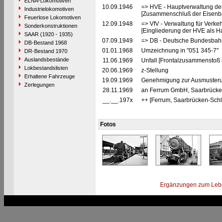
ELNA-Lokomotiven
10.09.1946
=> HVE - Hauptverwaltung de
Industrielokomotiven
[Zusammenschluß der Eisenba
Feuerlose Lokomotiven
12.09.1948
=> VfV - Verwaltung für Verke
Sonderkonstruktionen
[Eingliederung der HVE als Ha
SAAR (1920 - 1935)
07.09.1949
=> DB - Deutsche Bundesbah
DB-Bestand 1968
01.01.1968
Umzeichnung in "051 345-7"
DR-Bestand 1970
Auslandsbestände
11.06.1969
Unfall [Frontalzusammenstoß m
Lokbestandslisten
20.06.1969
z-Stellung
Erhaltene Fahrzeuge
19.09.1969
Genehmigung zur Ausmusterun
Zerlegungen
28.11.1969
an Ferrum GmbH, Saarbrücken 
__.__.197x
++ [Ferrum, Saarbrücken-Schl
Fotos
Ergänzungen zum Leb