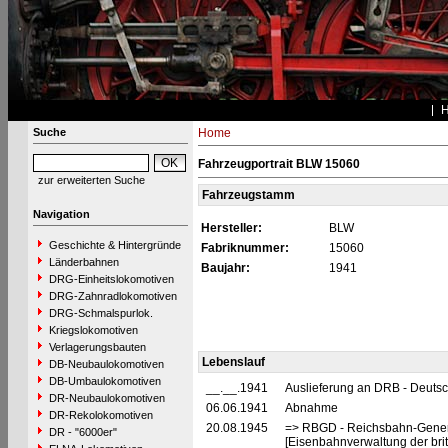
Suche
Home
Fahrzeugportrait BLW 15060
zur erweiterten Suche
Fahrzeugstamm
Navigation
Hersteller:
BLW
Geschichte & Hintergründe
Fabriknummer:
15060
Länderbahnen
Baujahr:
1941
DRG-Einheitslokomotiven
DRG-Zahnradlokomotiven
DRG-Schmalspurlok.
Kriegslokomotiven
Verlagerungsbauten
Lebenslauf
DB-Neubaulokomotiven
DB-Umbaulokomotiven
__.__.1941
Auslieferung an DRB - Deuts
DR-Neubaulokomotiven
06.06.1941
Abnahme
DR-Rekolokomotiven
20.08.1945
=> RBGD - Reichsbahn-General
DR - "6000er"
[Eisenbahnverwaltung der brit