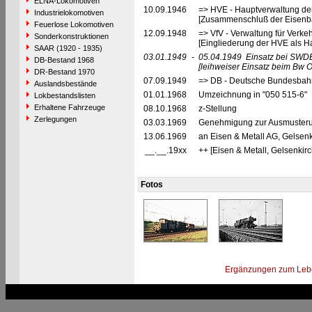
ELNA-Lokomotiven
10.09.1946
=> HVE - Hauptverwaltung de
Industrielokomotiven
[Zusammenschluß der Eisenba
Feuerlose Lokomotiven
12.09.1948
=> VfV - Verwaltung für Verke
Sonderkonstruktionen
[Eingliederung der HVE als Ha
SAAR (1920 - 1935)
03.01.1949
-
05.04.1949
Einsatz bei SWDE
DB-Bestand 1968
[leihweiser Einsatz beim Bw O
DR-Bestand 1970
07.09.1949
=> DB - Deutsche Bundesbahn
Auslandsbestände
01.01.1968
Umzeichnung in "050 515-6"
Lokbestandslisten
Erhaltene Fahrzeuge
08.10.1968
z-Stellung
Zerlegungen
03.03.1969
Genehmigung zur Ausmusteru
13.06.1969
an Eisen & Metall AG, Gelsenk
__.__.19xx
++ [Eisen & Metall, Gelsenkir
Fotos
Ergänzungen zum Leb