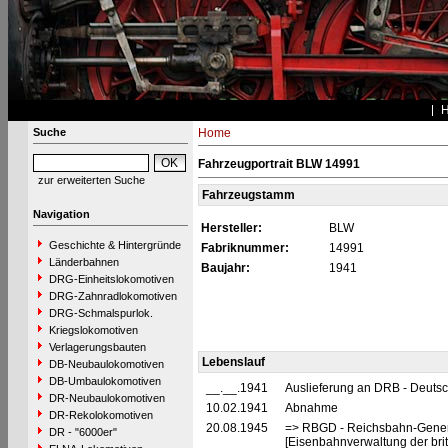
Suche
Home
Fahrzeugportrait BLW 14991
zur erweiterten Suche
Fahrzeugstamm
Navigation
Hersteller:
BLW
Geschichte & Hintergründe
Fabriknummer:
14991
Länderbahnen
Baujahr:
1941
DRG-Einheitslokomotiven
DRG-Zahnradlokomotiven
DRG-Schmalspurlok.
Kriegslokomotiven
Verlagerungsbauten
Lebenslauf
DB-Neubaulokomotiven
DB-Umbaulokomotiven
__.__.1941
Auslieferung an DRB - Deuts
DR-Neubaulokomotiven
10.02.1941
Abnahme
DR-Rekolokomotiven
20.08.1945
=> RBGD - Reichsbahn-General
DR - "6000er"
[Eisenbahnverwaltung der brit