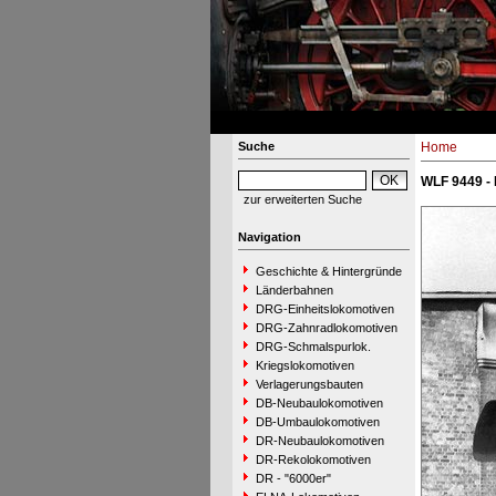
Suche
Home
WLF 9449 - 
zur erweiterten Suche
Navigation
Geschichte & Hintergründe
Länderbahnen
DRG-Einheitslokomotiven
DRG-Zahnradlokomotiven
DRG-Schmalspurlok.
Kriegslokomotiven
Verlagerungsbauten
DB-Neubaulokomotiven
DB-Umbaulokomotiven
DR-Neubaulokomotiven
DR-Rekolokomotiven
DR - "6000er"