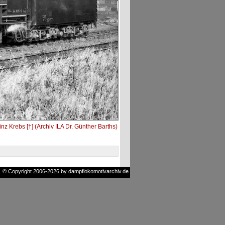
nz Krebs [†] (Archiv ILA Dr. Günther Barths)
© Copyright 2006-2026 by dampflokomotivarchiv.de