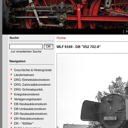
Suche
Home
WLF 9169 - DB "052 702-8"
zur erweiterten Suche
Navigation
Geschichte & Hintergründe
Länderbahnen
DRG-Einheitslokomotiven
DRG-Zahnradlokomotiven
DRG-Schmalspurlok.
Kriegslokomotiven
Verlagerungsbauten
DB-Neubaulokomotiven
DB-Umbaulokomotiven
DR-Neubaulokomotiven
DR-Rekolokomotiven
DR - "6000er"