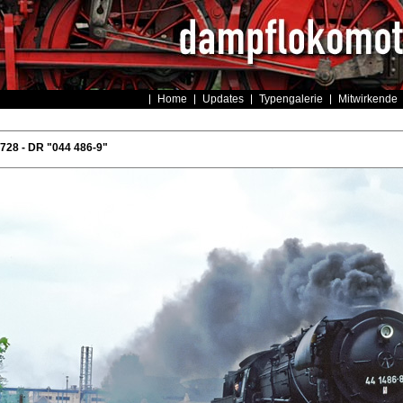
Home
Updates
Typengalerie
Mitwirkende
728 - DR "044 486-9"