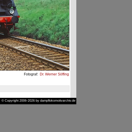
Fotograf:
Dr. Werner Söffing
© Copyright 2006-2026 by dampflokomotivarchiv.de