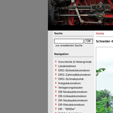
Suche
Home
Schneider 4
zur erweiterten Suche
Navigation
Geschichte & Hintergründe
Länderbahnen
DRG-Einheitslokomotiven
DRG-Zahnradlokomotiven
DRG-Schmalspurlok.
Kriegslokomotiven
Verlagerungsbauten
DB-Neubaulokomotiven
DB-Umbaulokomotiven
DR-Neubaulokomotiven
DR-Rekolokomotiven
DR - "6000er"