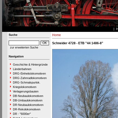
Suche
Home
Schneider 4728 - ETB "44 1486-8"
zur erweiterten Suche
Navigation
Geschichte & Hintergründe
Länderbahnen
DRG-Einheitslokomotiven
DRG-Zahnradlokomotiven
DRG-Schmalspurlok.
Kriegslokomotiven
Verlagerungsbauten
DB-Neubaulokomotiven
DB-Umbaulokomotiven
DR-Neubaulokomotiven
DR-Rekolokomotiven
DR - "6000er"