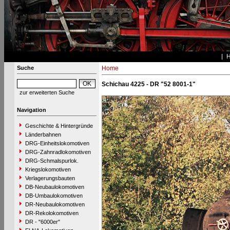
Suche
Home
Schichau 4225 - DR "52 8001-1"
zur erweiterten Suche
Navigation
Geschichte & Hintergründe
Länderbahnen
DRG-Einheitslokomotiven
DRG-Zahnradlokomotiven
DRG-Schmalspurlok.
Kriegslokomotiven
Verlagerungsbauten
DB-Neubaulokomotiven
DB-Umbaulokomotiven
DR-Neubaulokomotiven
DR-Rekolokomotiven
DR - "6000er"