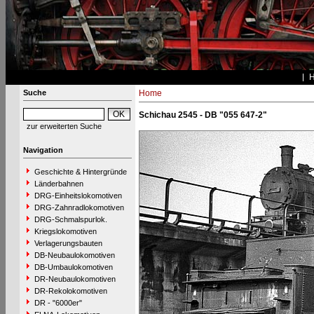
Suche
Home
Schichau 2545 - DB "055 647-2"
zur erweiterten Suche
Navigation
Geschichte & Hintergründe
Länderbahnen
DRG-Einheitslokomotiven
DRG-Zahnradlokomotiven
DRG-Schmalspurlok.
Kriegslokomotiven
Verlagerungsbauten
DB-Neubaulokomotiven
DB-Umbaulokomotiven
DR-Neubaulokomotiven
DR-Rekolokomotiven
DR - "6000er"