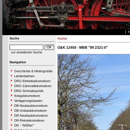
Suche
Home
O&K 12400 - MBB "99 2321-0"
zur erweiterten Suche
Navigation
Geschichte & Hintergründe
Länderbahnen
DRG-Einheitslokomotiven
DRG-Zahnradlokomotiven
DRG-Schmalspurlok.
Kriegslokomotiven
Verlagerungsbauten
DB-Neubaulokomotiven
DB-Umbaulokomotiven
DR-Neubaulokomotiven
DR-Rekolokomotiven
DR - "6000er"