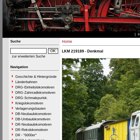
Suche
Home
LKM 219189 - Denkmal
zur erweiterten Suche
Navigation
Geschichte & Hintergründe
Länderbahnen
DRG-Einheitslokomotiven
DRG-Zahnradlokomotiven
DRG-Schmalspurlok.
Kriegslokomotiven
Verlagerungsbauten
DB-Neubaulokomotiven
DB-Umbaulokomotiven
DR-Neubaulokomotiven
DR-Rekolokomotiven
DR - "6000er"