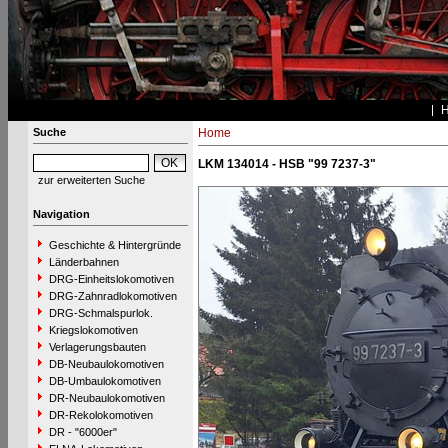
Suche
Home
LKM 134014 - HSB "99 7237-3"
zur erweiterten Suche
Navigation
Geschichte & Hintergründe
Länderbahnen
DRG-Einheitslokomotiven
DRG-Zahnradlokomotiven
DRG-Schmalspurlok.
Kriegslokomotiven
Verlagerungsbauten
DB-Neubaulokomotiven
DB-Umbaulokomotiven
DR-Neubaulokomotiven
DR-Rekolokomotiven
DR - "6000er"