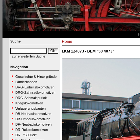
Suche
Home
LKM 124073 - BEM "50 4073"
zur erweiterten Suche
Navigation
Geschichte & Hintergründe
Länderbahnen
DRG-Einheitslokomotiven
DRG-Zahnradlokomotiven
DRG-Schmalspurlok.
Kriegslokomotiven
Verlagerungsbauten
DB-Neubaulokomotiven
DB-Umbaulokomotiven
DR-Neubaulokomotiven
DR-Rekolokomotiven
DR - "6000er"