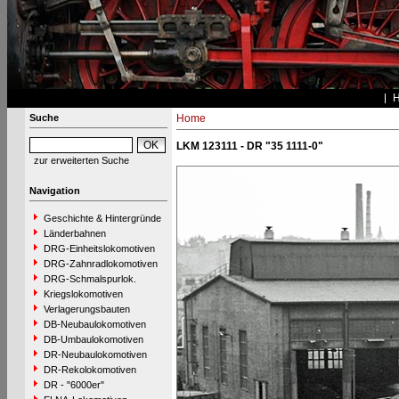
Suche
Home
LKM 123111 - DR "35 1111-0"
zur erweiterten Suche
Navigation
Geschichte & Hintergründe
Länderbahnen
DRG-Einheitslokomotiven
DRG-Zahnradlokomotiven
DRG-Schmalspurlok.
Kriegslokomotiven
Verlagerungsbauten
DB-Neubaulokomotiven
DB-Umbaulokomotiven
DR-Neubaulokomotiven
DR-Rekolokomotiven
DR - "6000er"