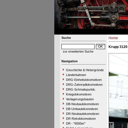
Suche
Home
Krupp 3120 
zur erweiterten Suche
Navigation
Geschichte & Hintergründe
Länderbahnen
DRG-Einheitslokomotiven
DRG-Zahnradlokomotiven
DRG-Schmalspurlok.
Kriegslokomotiven
Verlagerungsbauten
DB-Neubaulokomotiven
DB-Umbaulokomotiven
DR-Neubaulokomotiven
DR-Rekolokomotiven
DR - "6000er"