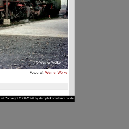
Fotograf:
Werner Wölke
© Copyright 2006-2026 by dampflokomotivarchiv.de