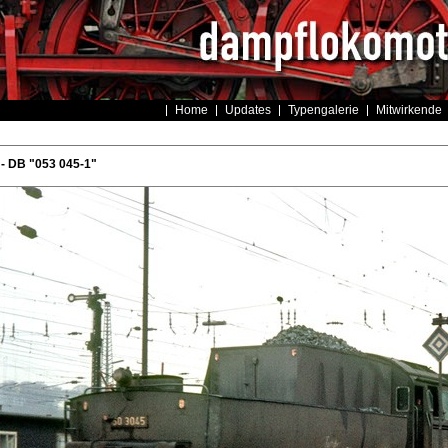
Home
Updates
Typengalerie
Mitwirkende
- DB "053 045-1"