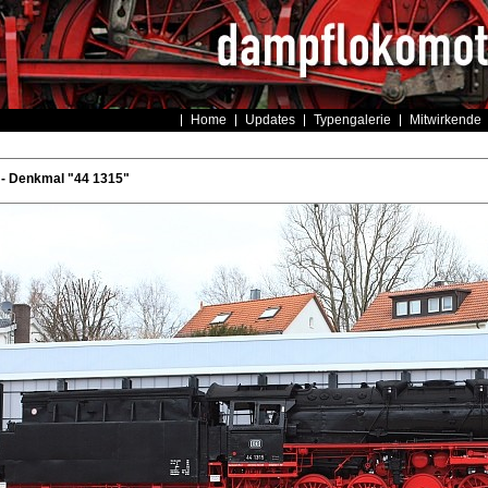
Home
Updates
Typengalerie
Mitwirkende
 - Denkmal "44 1315"