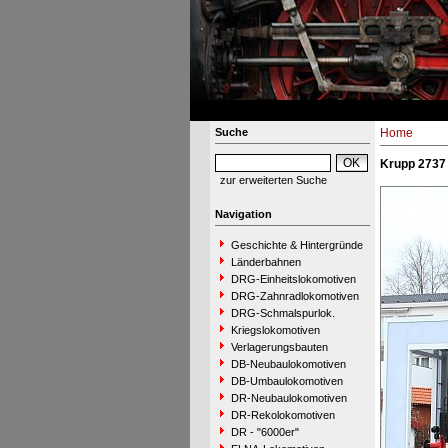
Suche
Home
Krupp 2737
zur erweiterten Suche
Navigation
Geschichte & Hintergründe
Länderbahnen
DRG-Einheitslokomotiven
DRG-Zahnradlokomotiven
DRG-Schmalspurlok.
Kriegslokomotiven
Verlagerungsbauten
DB-Neubaulokomotiven
DB-Umbaulokomotiven
DR-Neubaulokomotiven
DR-Rekolokomotiven
DR - "6000er"