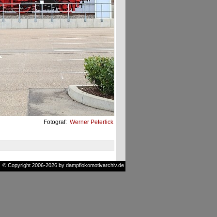
Fotograf:
Werner Peterlick
© Copyright 2006-2026 by dampflokomotivarchiv.de