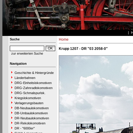
Suche
Home
Krupp 1207 - DR "03 2058-0"
zur erweiterten Suche
Navigation
Geschichte & Hintergründe
Länderbahnen
DRG-Einheitslokomotiven
DRG-Zahnradlokomotiven
DRG-Schmalspurlok.
Kriegslokomotiven
Verlagerungsbauten
DB-Neubaulokomotiven
DB-Umbaulokomotiven
DR-Neubaulokomotiven
DR-Rekolokomotiven
DR - "6000er"