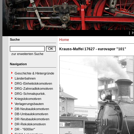
Suche
Home
Krauss-Maffei 17627 - eurovapor "101"
zur erweiterten Suche
Navigation
Geschichte & Hintergründe
Länderbahnen
DRG-Einheitslokomotiven
DRG-Zahnradlokomotiven
DRG-Schmalspurlok.
Kriegslokomotiven
Verlagerungsbauten
DB-Neubaulokomotiven
DB-Umbaulokomotiven
DR-Neubaulokomotiven
DR-Rekolokomotiven
DR - "6000er"