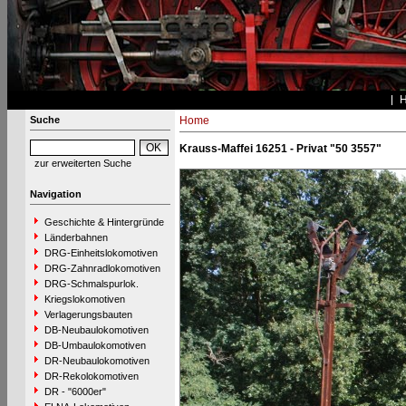
Suche
Home
Krauss-Maffei 16251 - Privat "50 3557"
zur erweiterten Suche
Navigation
Geschichte & Hintergründe
Länderbahnen
DRG-Einheitslokomotiven
DRG-Zahnradlokomotiven
DRG-Schmalspurlok.
Kriegslokomotiven
Verlagerungsbauten
DB-Neubaulokomotiven
DB-Umbaulokomotiven
DR-Neubaulokomotiven
DR-Rekolokomotiven
DR - "6000er"