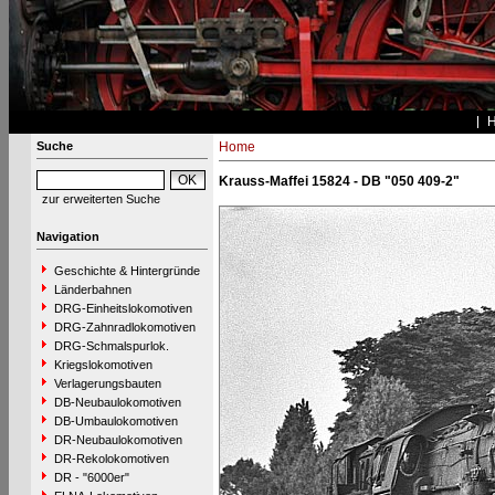
Suche
Home
Krauss-Maffei 15824 - DB "050 409-2"
zur erweiterten Suche
Navigation
Geschichte & Hintergründe
Länderbahnen
DRG-Einheitslokomotiven
DRG-Zahnradlokomotiven
DRG-Schmalspurlok.
Kriegslokomotiven
Verlagerungsbauten
DB-Neubaulokomotiven
DB-Umbaulokomotiven
DR-Neubaulokomotiven
DR-Rekolokomotiven
DR - "6000er"