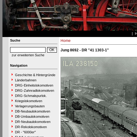
Suche
Home
Jung 8692 - DR "41 1303-1"
zur erweiterten Suche
Navigation
Geschichte & Hintergründe
Länderbahnen
DRG-Einheitslokomotiven
DRG-Zahnradlokomotiven
DRG-Schmalspurlok.
Kriegslokomotiven
Verlagerungsbauten
DB-Neubaulokomotiven
DB-Umbaulokomotiven
DR-Neubaulokomotiven
DR-Rekolokomotiven
DR - "6000er"