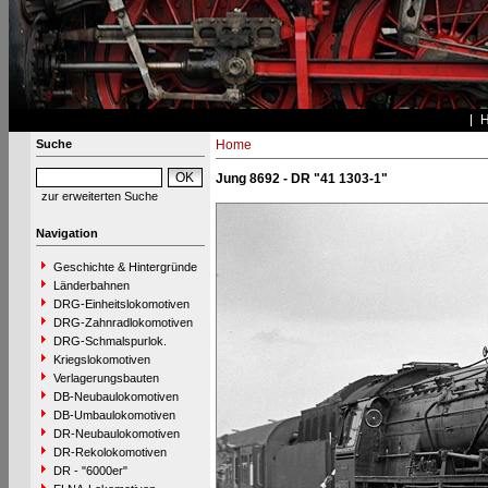
Suche
Home
Jung 8692 - DR "41 1303-1"
zur erweiterten Suche
Navigation
Geschichte & Hintergründe
Länderbahnen
DRG-Einheitslokomotiven
DRG-Zahnradlokomotiven
DRG-Schmalspurlok.
Kriegslokomotiven
Verlagerungsbauten
DB-Neubaulokomotiven
DB-Umbaulokomotiven
DR-Neubaulokomotiven
DR-Rekolokomotiven
DR - "6000er"