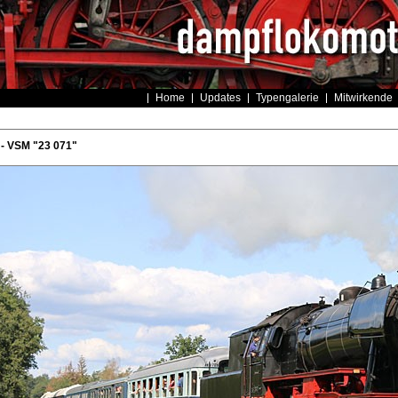
Home
Updates
Typengalerie
Mitwirkende
- VSM "23 071"