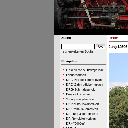
Suche
Home
Jung 12506 
zur erweiterten Suche
Navigation
Geschichte & Hintergründe
Länderbahnen
DRG-Einheitslokomotiven
DRG-Zahnradlokomotiven
DRG-Schmalspurlok.
Kriegslokomotiven
Verlagerungsbauten
DB-Neubaulokomotiven
DB-Umbaulokomotiven
DR-Neubaulokomotiven
DR-Rekolokomotiven
DR - "6000er"