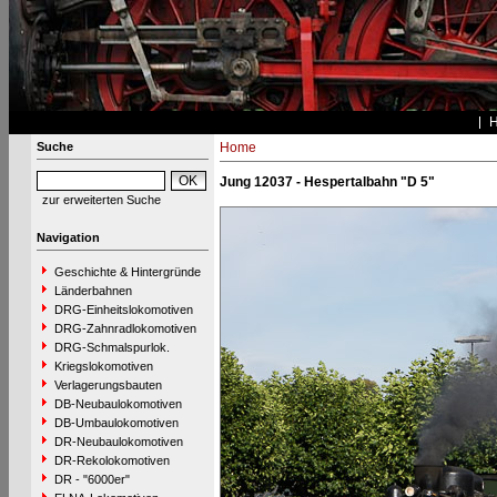
Suche
Home
Jung 12037 - Hespertalbahn "D 5"
zur erweiterten Suche
Navigation
Geschichte & Hintergründe
Länderbahnen
DRG-Einheitslokomotiven
DRG-Zahnradlokomotiven
DRG-Schmalspurlok.
Kriegslokomotiven
Verlagerungsbauten
DB-Neubaulokomotiven
DB-Umbaulokomotiven
DR-Neubaulokomotiven
DR-Rekolokomotiven
DR - "6000er"