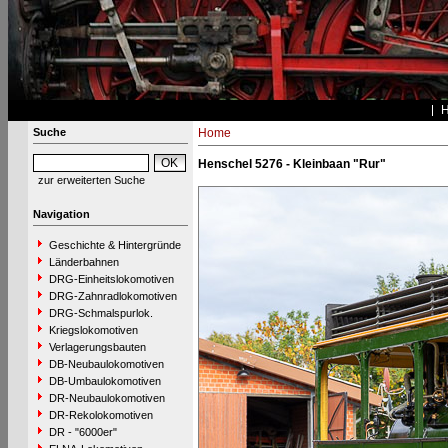
Suche
Home
Henschel 5276 - Kleinbaan "Rur"
zur erweiterten Suche
Navigation
Geschichte & Hintergründe
Länderbahnen
DRG-Einheitslokomotiven
DRG-Zahnradlokomotiven
DRG-Schmalspurlok.
Kriegslokomotiven
Verlagerungsbauten
DB-Neubaulokomotiven
DB-Umbaulokomotiven
DR-Neubaulokomotiven
DR-Rekolokomotiven
DR - "6000er"