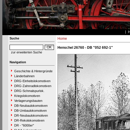
Suche
Home
Henschel 26760 - DB "052 692-1"
zur erweiterten Suche
Navigation
Geschichte & Hintergründe
Länderbahnen
DRG-Einheitslokomotiven
DRG-Zahnradlokomotiven
DRG-Schmalspurlok.
Kriegslokomotiven
Verlagerungsbauten
DB-Neubaulokomotiven
DB-Umbaulokomotiven
DR-Neubaulokomotiven
DR-Rekolokomotiven
DR - "6000er"