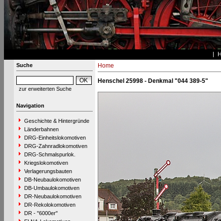
Suche
Home
Henschel 25998 - Denkmal "044 389-5"
zur erweiterten Suche
Navigation
Geschichte & Hintergründe
Länderbahnen
DRG-Einheitslokomotiven
DRG-Zahnradlokomotiven
DRG-Schmalspurlok.
Kriegslokomotiven
Verlagerungsbauten
DB-Neubaulokomotiven
DB-Umbaulokomotiven
DR-Neubaulokomotiven
DR-Rekolokomotiven
DR - "6000er"