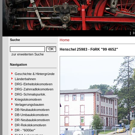
Suche
Home
Henschel 25983 - FöRK "99 4652"
zur erweiterten Suche
Navigation
Geschichte & Hintergründe
Länderbahnen
DRG-Einheitslokomotiven
DRG-Zahnradlokomotiven
DRG-Schmalspurlok.
Kriegslokomotiven
Verlagerungsbauten
DB-Neubaulokomotiven
DB-Umbaulokomotiven
DR-Neubaulokomotiven
DR-Rekolokomotiven
DR - "6000er"