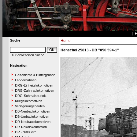
Suche
Home
Henschel 25813 - DB "050 594-1"
zur erweiterten Suche
Navigation
Geschichte & Hintergründe
Länderbahnen
DRG-Einheitslokomotiven
DRG-Zahnradlokomotiven
DRG-Schmalspurlok.
Kriegslokomotiven
Verlagerungsbauten
DB-Neubaulokomotiven
DB-Umbaulokomotiven
DR-Neubaulokomotiven
DR-Rekolokomotiven
DR - "6000er"