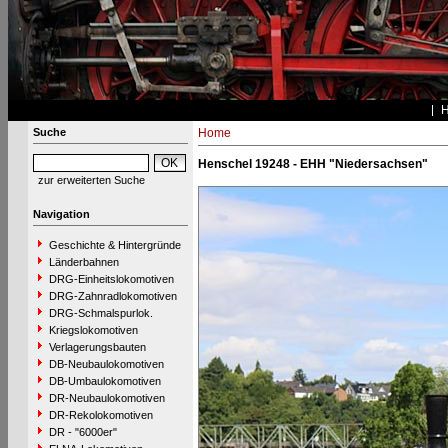
Suche
Home
Henschel 19248 - EHH "Niedersachsen"
zur erweiterten Suche
Navigation
Geschichte & Hintergründe
Länderbahnen
DRG-Einheitslokomotiven
DRG-Zahnradlokomotiven
DRG-Schmalspurlok.
Kriegslokomotiven
Verlagerungsbauten
DB-Neubaulokomotiven
DB-Umbaulokomotiven
DR-Neubaulokomotiven
DR-Rekolokomotiven
DR - "6000er"