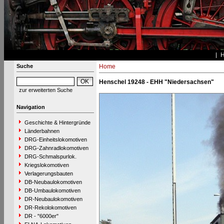
Suche
Home
Henschel 19248 - EHH "Niedersachsen"
zur erweiterten Suche
Navigation
Geschichte & Hintergründe
Länderbahnen
DRG-Einheitslokomotiven
DRG-Zahnradlokomotiven
DRG-Schmalspurlok.
Kriegslokomotiven
Verlagerungsbauten
DB-Neubaulokomotiven
DB-Umbaulokomotiven
DR-Neubaulokomotiven
DR-Rekolokomotiven
DR - "6000er"