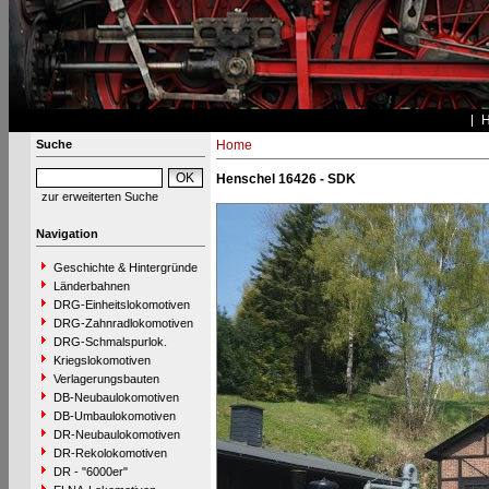
Suche
Home
Henschel 16426 - SDK
zur erweiterten Suche
Navigation
Geschichte & Hintergründe
Länderbahnen
DRG-Einheitslokomotiven
DRG-Zahnradlokomotiven
DRG-Schmalspurlok.
Kriegslokomotiven
Verlagerungsbauten
DB-Neubaulokomotiven
DB-Umbaulokomotiven
DR-Neubaulokomotiven
DR-Rekolokomotiven
DR - "6000er"