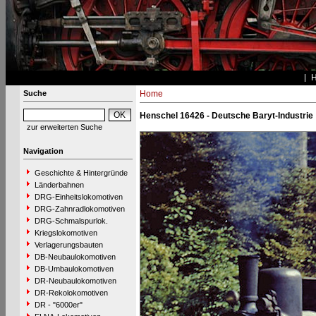
Suche
Home
Henschel 16426 - Deutsche Baryt-Industrie
zur erweiterten Suche
Navigation
Geschichte & Hintergründe
Länderbahnen
DRG-Einheitslokomotiven
DRG-Zahnradlokomotiven
DRG-Schmalspurlok.
Kriegslokomotiven
Verlagerungsbauten
DB-Neubaulokomotiven
DB-Umbaulokomotiven
DR-Neubaulokomotiven
DR-Rekolokomotiven
DR - "6000er"