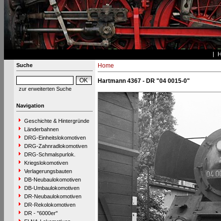
Suche
Home
Hartmann 4367 - DR "04 0015-0"
zur erweiterten Suche
Navigation
Geschichte & Hintergründe
Länderbahnen
DRG-Einheitslokomotiven
DRG-Zahnradlokomotiven
DRG-Schmalspurlok.
Kriegslokomotiven
Verlagerungsbauten
DB-Neubaulokomotiven
DB-Umbaulokomotiven
DR-Neubaulokomotiven
DR-Rekolokomotiven
DR - "6000er"