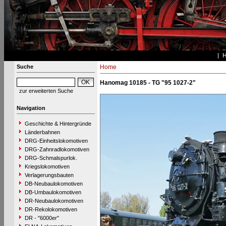
Suche
Home
Hanomag 10185 - TG "95 1027-2"
zur erweiterten Suche
Navigation
Geschichte & Hintergründe
Länderbahnen
DRG-Einheitslokomotiven
DRG-Zahnradlokomotiven
DRG-Schmalspurlok.
Kriegslokomotiven
Verlagerungsbauten
DB-Neubaulokomotiven
DB-Umbaulokomotiven
DR-Neubaulokomotiven
DR-Rekolokomotiven
DR - "6000er"