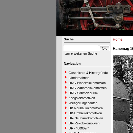
Suche
Home
Hanomag 10
zur erweiterten Suche
Navigation
Geschichte & Hintergründe
Länderbahnen
DRG-Einheitslokomotiven
DRG-Zahnradlokomotiven
DRG-Schmalspurlok.
Kriegslokomotiven
Verlagerungsbauten
DB-Neubaulokomotiven
DB-Umbaulokomotiven
DR-Neubaulokomotiven
DR-Rekolokomotiven
DR - "6000er"