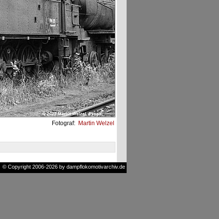
Fotograf:
Martin Welzel
© Copyright 2006-2026 by dampflokomotivarchiv.de