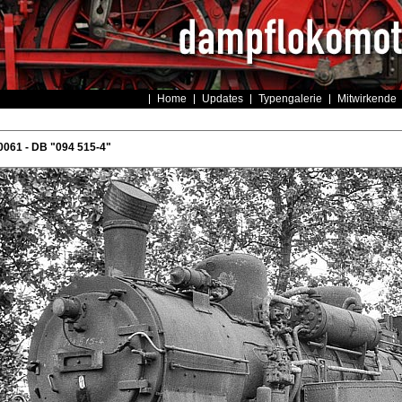
Home
Updates
Typengalerie
Mitwirkende
061 - DB "094 515-4"