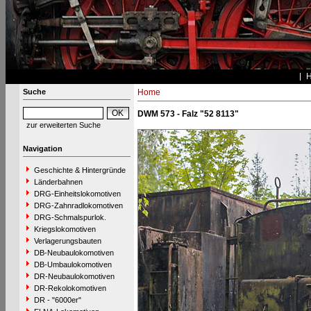
Suche
Home
DWM 573 - Falz "52 8113"
zur erweiterten Suche
Navigation
Geschichte & Hintergründe
Länderbahnen
DRG-Einheitslokomotiven
DRG-Zahnradlokomotiven
DRG-Schmalspurlok.
Kriegslokomotiven
Verlagerungsbauten
DB-Neubaulokomotiven
DB-Umbaulokomotiven
DR-Neubaulokomotiven
DR-Rekolokomotiven
DR - "6000er"