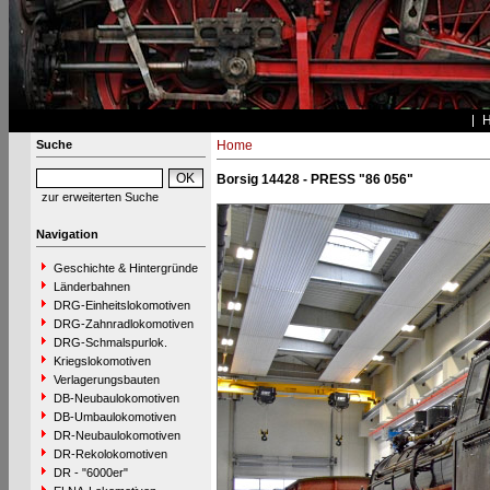
Suche
Home
Borsig 14428 - PRESS "86 056"
zur erweiterten Suche
Navigation
Geschichte & Hintergründe
Länderbahnen
DRG-Einheitslokomotiven
DRG-Zahnradlokomotiven
DRG-Schmalspurlok.
Kriegslokomotiven
Verlagerungsbauten
DB-Neubaulokomotiven
DB-Umbaulokomotiven
DR-Neubaulokomotiven
DR-Rekolokomotiven
DR - "6000er"