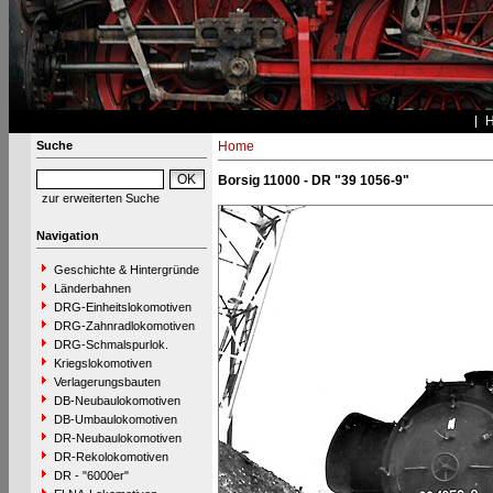
Suche
Home
Borsig 11000 - DR "39 1056-9"
zur erweiterten Suche
Navigation
Geschichte & Hintergründe
Länderbahnen
DRG-Einheitslokomotiven
DRG-Zahnradlokomotiven
DRG-Schmalspurlok.
Kriegslokomotiven
Verlagerungsbauten
DB-Neubaulokomotiven
DB-Umbaulokomotiven
DR-Neubaulokomotiven
DR-Rekolokomotiven
DR - "6000er"