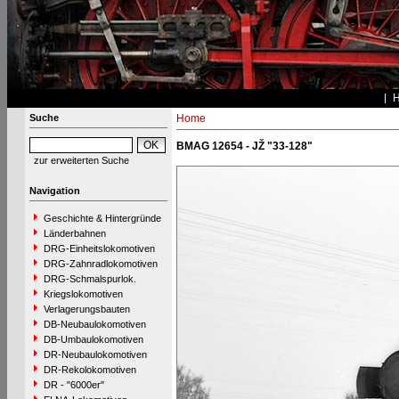
Suche
Home
BMAG 12654 - JŽ "33-128"
zur erweiterten Suche
Navigation
Geschichte & Hintergründe
Länderbahnen
DRG-Einheitslokomotiven
DRG-Zahnradlokomotiven
DRG-Schmalspurlok.
Kriegslokomotiven
Verlagerungsbauten
DB-Neubaulokomotiven
DB-Umbaulokomotiven
DR-Neubaulokomotiven
DR-Rekolokomotiven
DR - "6000er"